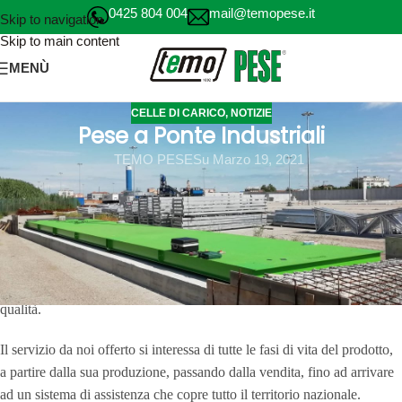
0425 804 004
mail@temopese.it
Skip to navigation
Skip to main content
MENÙ
CELLE DI CARICO
,
NOTIZIE
Pese a Ponte Industriali
TEMO PESE
Su Marzo 19, 2021
Pese a Ponte Industriali
Da oltre 120 anni Temo Pese svolge un ruolo di primo piano nella
realizzazione di bilance elettroniche industriali,
pese a ponte
e sistemi
di pesatura industriale. La lunga esperienza, maturata negli anni, ha
reso Temo Pese un leader del settore e i suoi prodotti sono garanzia di
qualità.
Il servizio da noi offerto si interessa di tutte le fasi di vita del prodotto,
a partire dalla sua produzione, passando dalla vendita, fino ad arrivare
ad un sistema di assistenza che copre tutto il territorio nazionale.