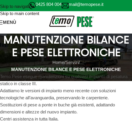
0425 804 004
mail@temopese.it
Skip to navigation
Skip to main content
MENÙ
MANUTENZIONE BILANCE
E PESE ELETTRONICHE
Home
/
Servizi
/
MANUTENZIONE BILANCE E PESE ELETTRONICHE
Temo Pese esegue manutenzioni su qualsiasi impianto di pesatura
statico in classe III.
Adattiamo le versioni di impianto meno recente con soluzioni
tecnologiche all’avanguardia, preservando le carpenterie.
Sostituzioni di pese a ponte in buche già esistenti, adattando
dimensioni e altezze del nuovo impianto.
Centri assistenza in tutta Italia.