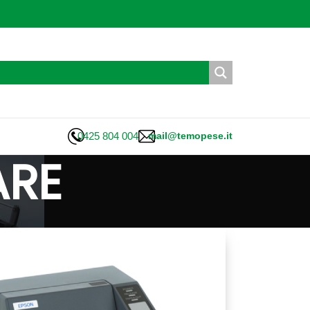
0425 804 004
mail@temopese.it
ARE