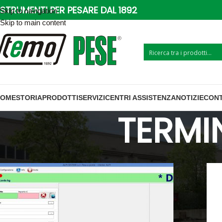
STRUMENTI PER PESARE DAL 1892
Skip to navigation
Skip to main content
HOME
STORIA
PRODOTTI
SERVIZI
CENTRI ASSISTENZA
NOTIZIE
CONT
TERMI