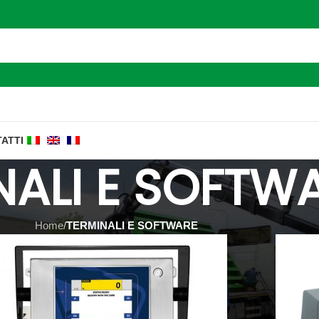
ATTI
NALI E SOFTW
Home
/
TERMINALI E SOFTWARE