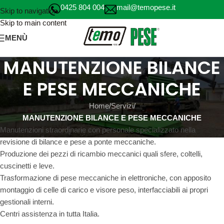
0425 804 004
mail@temopese.it
Skip to navigation
Skip to main content
MENÙ
MANUTENZIONE BILANCE
E PESE MECCANICHE
Home
/
Servizi
/
MANUTENZIONE BILANCE E PESE MECCANICHE
Manutenzioni straordinarie con personale specializzato nella
revisione di bilance e pese a ponte meccaniche.
Produzione dei pezzi di ricambio meccanici quali sfere, coltelli,
cuscinetti e leve.
Trasformazione di pese meccaniche in elettroniche, con apposito
montaggio di celle di carico e visore peso, interfacciabili ai propri
gestionali interni.
Centri assistenza in tutta Italia.