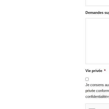
Demandes sup
Vie privée
*
Je consens au
privée
conformé
confidentialit
CAPTCHA