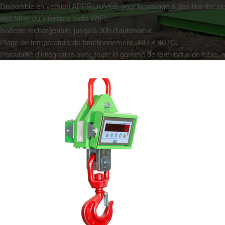
Disponible en version APPROUVÉE pour le pesage à des fins fiscal
868 MHz ou interface radio WIFI.
Batterie rechargeable, jusqu'à 30h d'autonomie.
Plage de température de fonctionnement -10 / + 40 ºC.
Possibilité d'intégration avec toute la gamme de terminaux de table