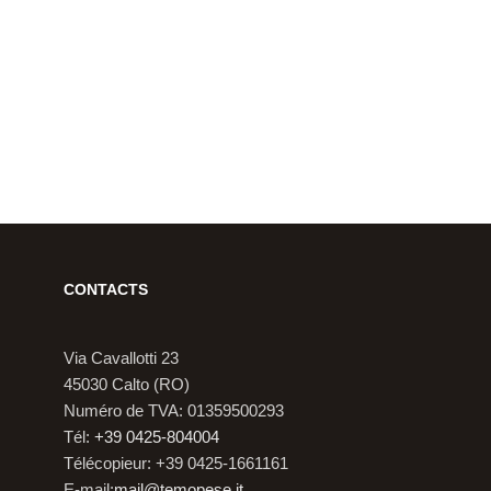
CONTACTS
Via Cavallotti 23
45030 Calto (RO)
Numéro de TVA: 01359500293
Tél:
+39 0425-804004
Télécopieur: +39 0425-1661161
E-mail:
mail@temopese.it