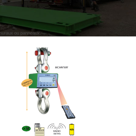
es.
, muraux ou panneaux.