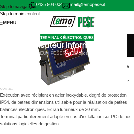
0425 804 004
mail@temopese.it
Skip to navigation
Skip to main content
MENU
TERMINAUX ÉLECTRONIQUES
indicateur informatisé
JE PEUX PESER
Au 18 décembre 2020
Dans notre indicateur informatisé INOX RED LED H20, il peut être
connecté à toutes les plates-formes de pesage électroniques
fabriquées avec une seule cellule jusqu'à 8 capteurs de pesage de
350 Ω.
Exécution avec récipient en acier inoxydable, degré de protection
IP54, de petites dimensions utilisable pour la réalisation de petites
balances électroniques. Écran lumineux de 20 mm.
Terminal particulièrement adapté en cas d'installation sur PC de nos
solutions logicielles de gestion.