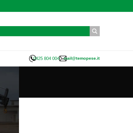
0425 804 004
mail@temopese.it