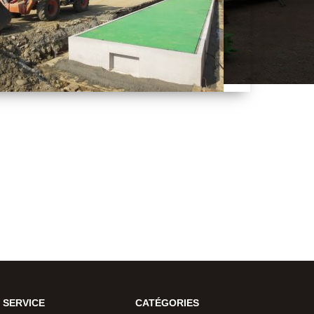
Fosse préfabriquée pour poids de pont au
sol
 SERVICE
CATÉGORIES