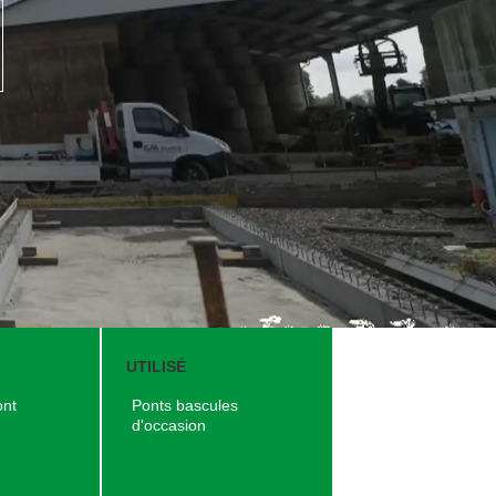
N
UTILISÉ
ont
Ponts bascules
d'occasion