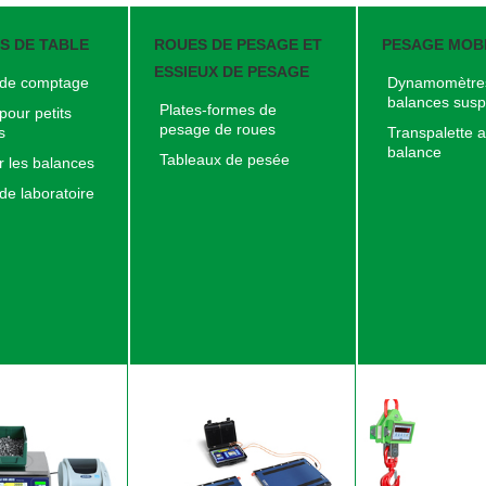
S DE TABLE
ROUES DE PESAGE ET
PESAGE MOB
ESSIEUX DE PESAGE
 de comptage
Dynamomètres
balances sus
Plates-formes de
pour petits
pesage de roues
s
Transpalette 
balance
Tableaux de pesée
 les balances
de laboratoire