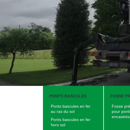
PONTS BASCULES
FOSSE P
Ponts bascules en fer
Fosse pré
au ras du sol
pour pont
encastrés
Ponts bascules en fer
hors sol