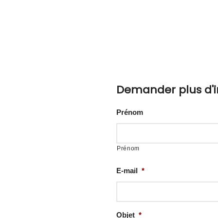
Demander plus d'i
Prénom
oduction
Prénom
E-mail
*
t confié à
dans le
Objet
*