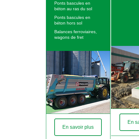
Ponts bascules en
béton au ras du sol
Ponts bascules en
béton hors sol
Balances ferroviaires,
wagons de fret
En sa
En savoir plus