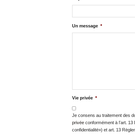
et est en
e du
nt une gamme
Un message
*
n des balances
ses d'échantillons
SO 9001)
n
 de pesage
Vie privée
*
Je consens au traitement des
ation et clarification.
privée
conformément à l'art. 13 D
confidentialité») et art. 13 Règ