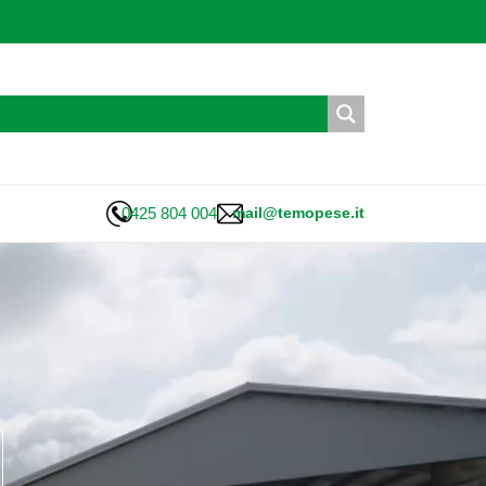
0425 804 004
mail@temopese.it