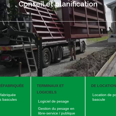
Conseil et planification
RÉFABRIQUÉE
TERMINAUX ET
DE LOCATIO
LOGICIELS
fabriquée
Location de p
s bascules
bascule
Logiciel de pesage
Gestion du pesage en
libre-service / publique